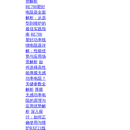
势解析
RE700塑封
电阻器全面
解析：从选
型到维护的
最佳实践指
南
RE700
塑封功率线
绕电阻器详
解：性能优
势与应用场
景解析
如
何选择高性
能厚膜无感
功率电阻？
关键参数全
解析
厚膜
无感功率电
阻的原理与
应用优势解
析
深入探
讨：如何正
确使用与维
护RXF21线