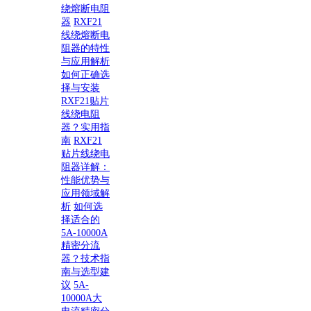
绕熔断电阻
器
RXF21
线绕熔断电
阻器的特性
与应用解析
如何正确选
择与安装
RXF21贴片
线绕电阻
器？实用指
南
RXF21
贴片线绕电
阻器详解：
性能优势与
应用领域解
析
如何选
择适合的
5A-10000A
精密分流
器？技术指
南与选型建
议
5A-
10000A大