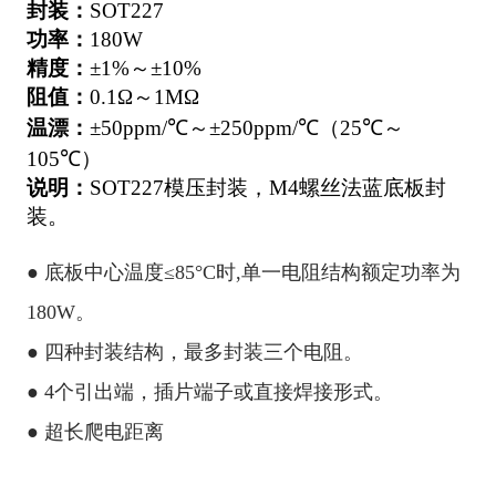
封装：
SOT227
功率：
180W
精度：
±1%～±10%
阻值：
0.1Ω～1MΩ
温漂：
±50ppm/℃～±250ppm/℃（25℃～
105℃）
说明：
SOT227模压封装，M4螺丝法蓝底板封
装。
● 底板中心温度≤85°C时,单一电阻结构额定
功率为
180W。
●
四种封装结构，最多封装三个电阻。
●
4个引出端，插片端子或直接焊接形式。
●
超长爬电距离