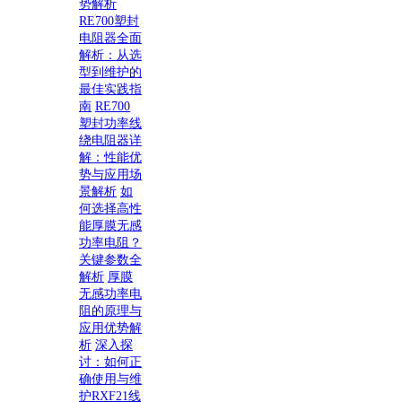
势解析
RE700塑封
电阻器全面
解析：从选
型到维护的
最佳实践指
南
RE700
塑封功率线
绕电阻器详
解：性能优
势与应用场
景解析
如
何选择高性
能厚膜无感
功率电阻？
关键参数全
解析
厚膜
无感功率电
阻的原理与
应用优势解
析
深入探
讨：如何正
确使用与维
护RXF21线