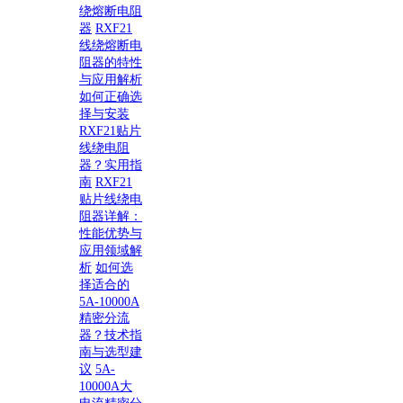
绕熔断电阻
器
RXF21
线绕熔断电
阻器的特性
与应用解析
如何正确选
择与安装
RXF21贴片
线绕电阻
器？实用指
南
RXF21
贴片线绕电
阻器详解：
性能优势与
应用领域解
析
如何选
择适合的
5A-10000A
精密分流
器？技术指
南与选型建
议
5A-
10000A大