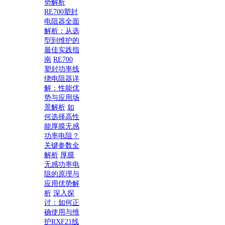
势解析
RE700塑封
电阻器全面
解析：从选
型到维护的
最佳实践指
南
RE700
塑封功率线
绕电阻器详
解：性能优
势与应用场
景解析
如
何选择高性
能厚膜无感
功率电阻？
关键参数全
解析
厚膜
无感功率电
阻的原理与
应用优势解
析
深入探
讨：如何正
确使用与维
护RXF21线