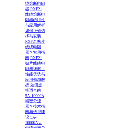
绕熔断电阻
器
RXF21
线绕熔断电
阻器的特性
与应用解析
如何正确选
择与安装
RXF21贴片
线绕电阻
器？实用指
南
RXF21
贴片线绕电
阻器详解：
性能优势与
应用领域解
析
如何选
择适合的
5A-10000A
精密分流
器？技术指
南与选型建
议
5A-
10000A大