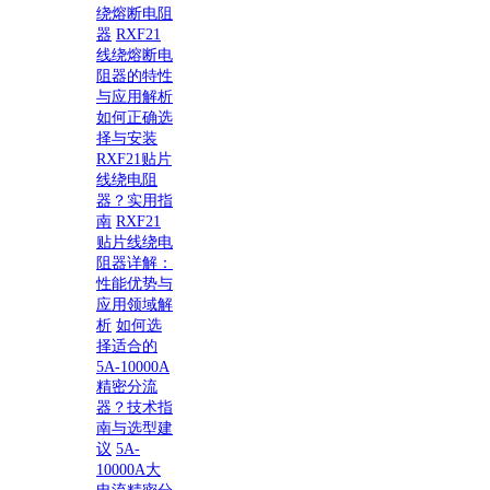
绕熔断电阻
器
RXF21
线绕熔断电
阻器的特性
与应用解析
如何正确选
择与安装
RXF21贴片
线绕电阻
器？实用指
南
RXF21
贴片线绕电
阻器详解：
性能优势与
应用领域解
析
如何选
择适合的
5A-10000A
精密分流
器？技术指
南与选型建
议
5A-
10000A大