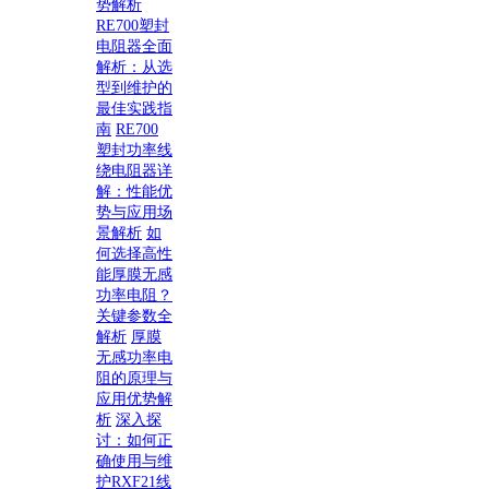
势解析
RE700塑封
电阻器全面
解析：从选
型到维护的
最佳实践指
南
RE700
塑封功率线
绕电阻器详
解：性能优
势与应用场
景解析
如
何选择高性
能厚膜无感
功率电阻？
关键参数全
解析
厚膜
无感功率电
阻的原理与
应用优势解
析
深入探
讨：如何正
确使用与维
护RXF21线