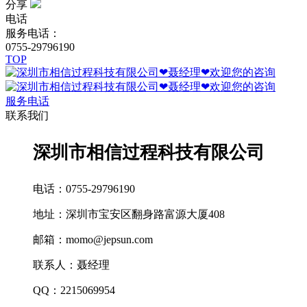
分享
电话
服务电话：
0755-29796190
TOP
服务电话
联系我们
深圳市相信过程科技有限公司
电话：0755-29796190
地址：深圳市宝安区翻身路富源大厦408
邮箱：momo@jepsun.com
联系人：聂经理
QQ：2215069954