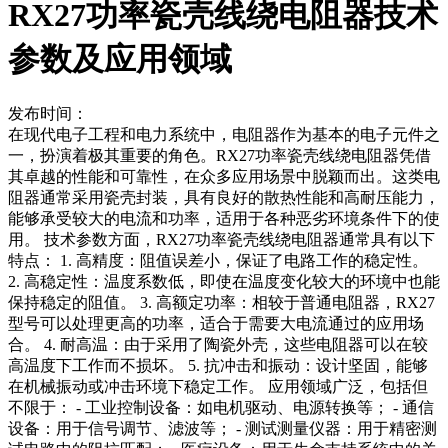
RX27功率瓷壳线绕电阻器技术
参数及应用领域
发布时间：
在现代电子工程和电力系统中，电阻器作为基本的电子元件之
一，扮演着极其重要的角色。RX27功率瓷壳线绕电阻器凭借
其卓越的性能和可靠性，在众多应用场景中脱颖而出。这类电
阻器通常采用瓷壳封装，具有良好的散热性能和高耐压能力，
能够承受较大的电流和功率，适用于各种恶劣环境条件下的使
用。 技术参数方面，RX27功率瓷壳线绕电阻器通常具有以下
特点： 1. 高精度：阻值误差小，保证了电路工作的稳定性。
2. 高稳定性：温度系数低，即使在温度变化较大的环境中也能
保持稳定的阻值。 3. 高额定功率：相较于普通电阻器，RX27
型号可以处理更高的功率，适合于需要大电流通过的应用场
合。 4. 耐高温：由于采用了陶瓷外壳，这些电阻器可以在较
高温度下工作而不损坏。 5. 抗冲击和振动：设计坚固，能够
在机械振动或冲击环境下稳定工作。 应用领域广泛，包括但
不限于： - 工业控制设备：如电机驱动、电源转换等； - 通信
设备：用于信号调节、滤波等； - 测试测量仪器：用于精密测