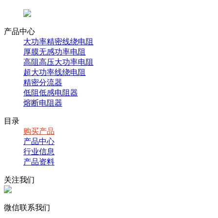
产品中心
大功率精密线绕电阻
厚膜无感功率电阻
高阻高压大功率电阻
超大功率线绕电阻
精密分流器
低阻低感电阻器
熔断电阻器
目录
购买产品
产品中心
行业信息
产品资料
关注我们
微信联系我们