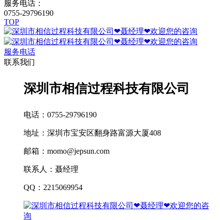
服务电话：
0755-29796190
TOP
服务电话
联系我们
深圳市相信过程科技有限公司
电话：0755-29796190
地址：深圳市宝安区翻身路富源大厦408
邮箱：momo@jepsun.com
联系人：聂经理
QQ：2215069954