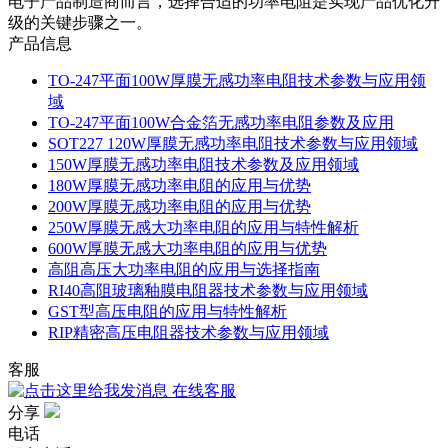
电子产品制造商而言，选择合适的功率电阻是实现产品优化升
级的关键步骤之一。
产品信息
TO-247平面100W厚膜无感功率电阻技术参数与应用领
域
TO-247平面100W合金箔无感功率电阻参数及应用
SOT227 120W厚膜无感功率电阻技术参数与应用领域
150W厚膜无感功率电阻技术参数及应用领域
180W厚膜无感功率电阻的应用与优势
200W厚膜无感功率电阻的应用与优势
250W厚膜无感大功率电阻的应用与特性解析
600W厚膜无感大功率电阻的应用与优势
高阻高压大功率电阻的应用与选择指南
RI40高阻玻璃釉膜电阻器技术参数与应用领域
GST型高压电阻的应用与特性解析
RIP精密高压电阻器技术参数与应用领域
客服
在线客服
分享
电话